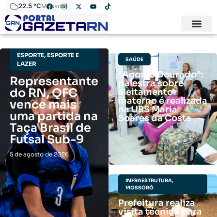
22.5 °C
Mossoró
ESPORTE
,
ESPORTE E
SAÚDE
LAZER
“Agosto Dourado”:
Representante
palestra sobre
do RN, QFC
aleitamento
materno é realizada
vence mais
na UBS Maria
uma partida na
Soares da Costa
Taça Brasil de
Futsal Sub-9
5 de agosto de 2026
INFRAESTRUTURA
,
MOSSORÓ
Prefeitura realiza
visita técnica para