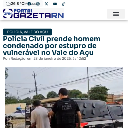
26.8 °C
Mossoró
POLÍCIA
,
VALE DO AÇU
Polícia Civil prende homem
condenado por estupro de
vulnerável no Vale do Açu
Por:
Redação
, em
28 de janeiro de 2026
, às
10:52