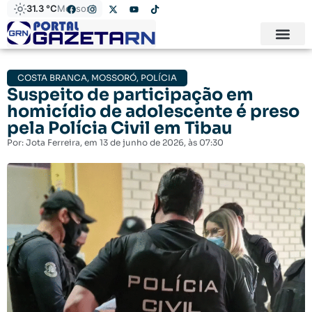
31.3 °C
Mossoró
COSTA BRANCA
,
MOSSORÓ
,
POLÍCIA
Suspeito de participação em
homicídio de adolescente é preso
pela Polícia Civil em Tibau
Por:
Jota Ferreira
, em
13 de junho de 2026
, às
07:30