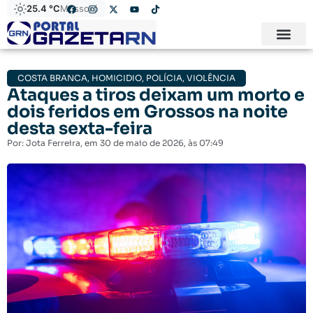
25.4 °C
Mossoró
COSTA BRANCA
,
HOMICIDIO
,
POLÍCIA
,
VIOLÊNCIA
Ataques a tiros deixam um morto e
dois feridos em Grossos na noite
desta sexta-feira
Por:
Jota Ferreira
, em
30 de maio de 2026
, às
07:49