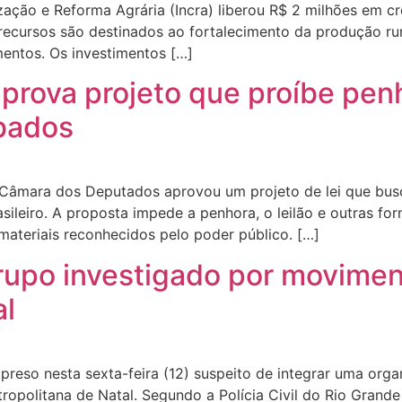
ização e Reforma Agrária (Incra) liberou R$ 2 milhões em c
cursos são destinados ao fortalecimento da produção rural
entos. Os investimentos […]
rova projeto que proíbe penho
bados
Câmara dos Deputados aprovou um projeto de lei que busc
asileiro. A proposta impede a penhora, o leilão e outras f
materiais reconhecidos pelo poder público. […]
grupo investigado por movime
al
eso nesta sexta-feira (12) suspeito de integrar uma organ
ropolitana de Natal. Segundo a Polícia Civil do Rio Grand