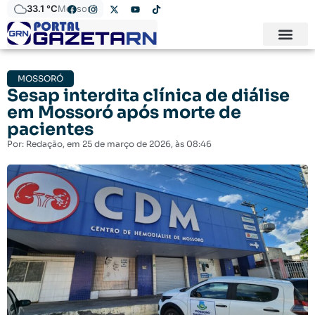
33.1 °C
Mossoró
MOSSORÓ
Sesap interdita clínica de diálise
em Mossoró após morte de
pacientes
Por:
Redação
, em
25 de março de 2026
, às
08:46