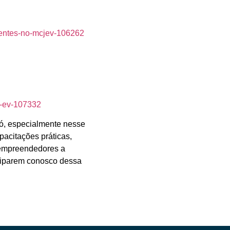
lientes-no-mcjev-106262
s-ev-107332
ó, especialmente nesse
acitações práticas,
 empreendedores a
ciparem conosco dessa