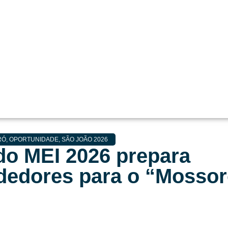
RÓ
,
OPORTUNIDADE
,
SÃO JOÃO 2026
o MEI 2026 prepara
edores para o “Mossor