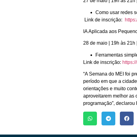
27 de maio | 19h às 21
Como usar redes so
Link de inscrição:
https
IA Aplicada aos Peque
28 de maio | 19h às 21
Ferramentas simple
Link de inscrição:
https:
“A Semana do MEI foi pr
período em que a cidade
orientações e muito con
aproveitarem melhor as 
programação”, declarou E