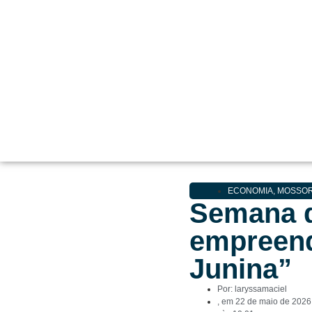
ECONOMIA
,
MOSSO
Semana d
empreend
Junina”
Por:
laryssamaciel
, em
22 de maio de 2026