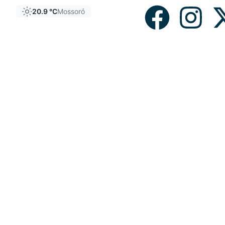
20.9 °C
Mossoró