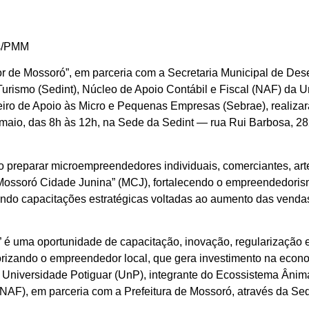
es/PMM
 de Mossoró”, em parceria com a Secretaria Municipal de Des
urismo (Sedint), Núcleo de Apoio Contábil e Fiscal (NAF) da U
leiro de Apoio às Micro e Pequenas Empresas (Sebrae), realiza
 maio, das 8h às 12h, na Sede da Sedint — rua Rui Barbosa, 282
o preparar microempreendedores individuais, comerciantes, ar
“Mossoró Cidade Junina” (MCJ), fortalecendo o empreendedoris
ndo capacitações estratégicas voltadas ao aumento das vendas
é uma oportunidade de capacitação, inovação, regularização e
rizando o empreendedor local, que gera investimento na econ
a Universidade Potiguar (UnP), integrante do Ecossistema Ânim
(NAF), em parceria com a Prefeitura de Mossoró, através da Sed