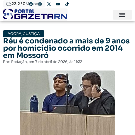
22.2 °C
Mossoró
AGORA
,
JUSTIÇA
Réu é condenado a mais de 9 anos
por homicídio ocorrido em 2014
em Mossoró
Por:
Redação
, em
7 de abril de 2026
, às
11:33