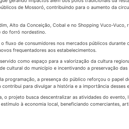
 gerando impactos além dos polos tradicionais da festa.
públicos de Mossoró, contribuindo para o aumento da circu
m, Alto da Conceição, Cobal e no Shopping Vuco-Vuco, re
 do forró nordestino.
o o fluxo de consumidores nos mercados públicos durante o
novos frequentadores aos estabelecimentos.
rvido como espaço para a valorização da cultura regional
de cultural do município e incentivando a preservação das 
 programação, a presença do público reforçou o papel d
contribui para divulgar a história e a importância desses
 o projeto busca descentralizar as atividades do evento, 
e estímulo à economia local, beneficiando comerciantes, art