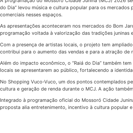
A programação do Mossoró Cidade Junina (MCJ) 2026 segue
do Dia” levou música e cultura popular para os mercados 
comerciais nesses espaços.
As apresentações aconteceram nos mercados do Bom Jardi
programação voltada à valorização das tradições juninas e
Com a presença de artistas locais, o projeto tem ampliad
contribui para o aumento das vendas e para a atração de 
Além do impacto econômico, o “Raiá do Dia” também tem se
locais se apresentarem ao público, fortalecendo a identida
No Shopping Vuco-Vuco, um dos pontos contemplados pela
cultura e geração de renda durante o MCJ. A ação também 
Integrado à programação oficial do Mossoró Cidade Junina,
proposta alia entretenimento, incentivo à cultura popular 