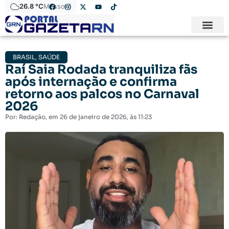
26.8 °C
Mossoró
BRASIL
,
SAÚDE
Raí Saia Rodada tranquiliza fãs
após internação e confirma
retorno aos palcos no Carnaval
2026
Por:
Redação
, em
26 de janeiro de 2026
, às
11:23