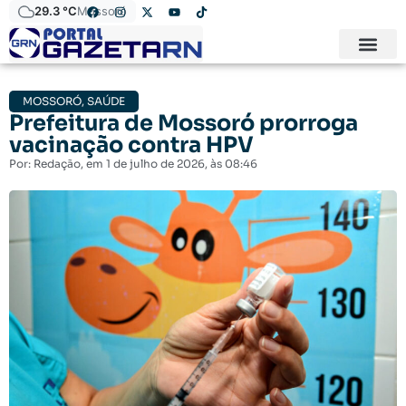
29.3 °C
Mossoró
MOSSORÓ
,
SAÚDE
Prefeitura de Mossoró prorroga
vacinação contra HPV
Por:
Redação
, em
1 de julho de 2026
, às
08:46