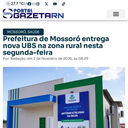
27.7 °C
Mossoró
MOSSORÓ
,
SAÚDE
Prefeitura de Mossoró entrega
nova UBS na zona rural nesta
segunda-feira
Por:
Redação
, em
2 de fevereiro de 2026
, às
08:29