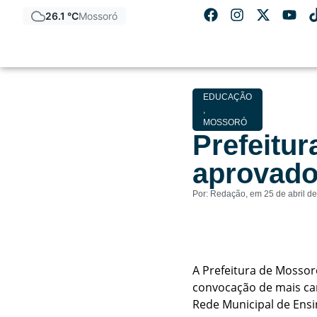
26.1 °C
Mossoró
EDUCAÇÃO
,
MOSSORÓ
Prefeitu
aprovado
Por:
Redação
, em
25 de abril d
A Prefeitura de Mossoró
convocação de mais can
Rede Municipal de Ensi