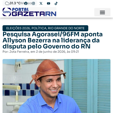
31.3 °C
Mossoró
ELEIÇÕES 2026
,
POLÍTICA
,
RIO GRANDE DO NORTE
Pesquisa Agorasei/96FM aponta
Allyson Bezerra na liderança da
disputa pelo Governo do RN
Por:
Jota Ferreira
, em
2 de junho de 2026
, às
09:21