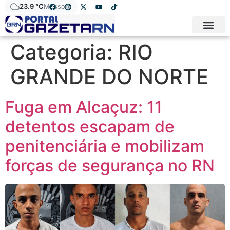
23.9 °C
Mossoró
Categoria:
RIO
GRANDE DO NORTE
Fuga em Alcaçuz: 11
detentos escapam de
penitenciária e mobilizam
forças de segurança no RN