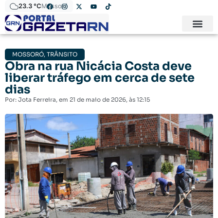
23.3 °C
Mossoró
MOSSORÓ
,
TRÂNSITO
Obra na rua Nicácia Costa deve
liberar tráfego em cerca de sete
dias
Por:
Jota Ferreira
, em
21 de maio de 2026
, às
12:15