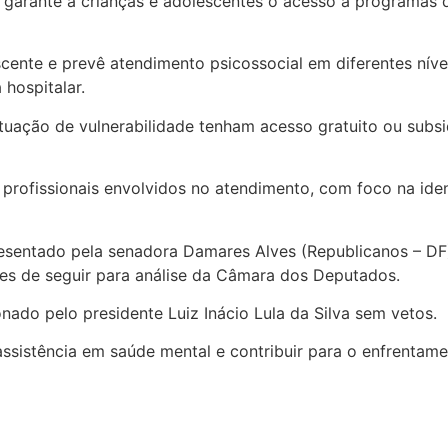
ue garante a crianças e adolescentes o acesso a programas
scente e prevê atendimento psicossocial em diferentes níve
 hospitalar.
ituação de vulnerabilidade tenham acesso gratuito ou sub
s profissionais envolvidos no atendimento, com foco na id
esentado pela senadora Damares Alves (Republicanos – DF)
es de seguir para análise da Câmara dos Deputados.
ado pelo presidente Luiz Inácio Lula da Silva sem vetos.
ssistência em saúde mental e contribuir para o enfrentame