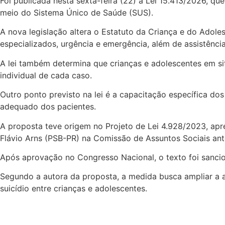
Foi publicada nesta sexta-feira (22) a Lei 15.413/2026, q
meio do Sistema Único de Saúde (SUS).
A nova legislação altera o Estatuto da Criança e do Adole
especializados, urgência e emergência, além de assistência
A lei também determina que crianças e adolescentes em s
individual de cada caso.
Outro ponto previsto na lei é a capacitação específica do
adequado dos pacientes.
A proposta teve origem no Projeto de Lei 4.928/2023, apr
Flávio Arns (PSB-PR) na Comissão de Assuntos Sociais ant
Após aprovação no Congresso Nacional, o texto foi sancion
Segundo a autora da proposta, a medida busca ampliar a a
suicídio entre crianças e adolescentes.