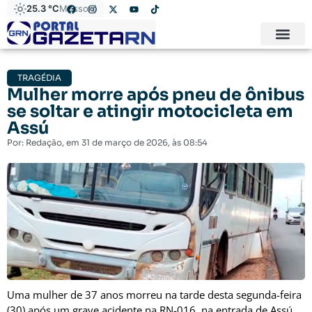
25.3 °C
Mossoró
TRAGÉDIA
Mulher morre após pneu de ônibus
se soltar e atingir motocicleta em
Assú
Por:
Redação
, em
31 de março de 2026
, às
08:54
Uma mulher de 37 anos morreu na tarde desta segunda-feira
(30) após um grave acidente na RN-016, na entrada de
Assú
,