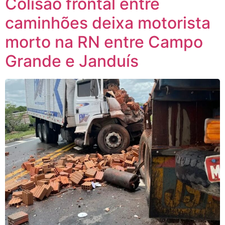
Colisão frontal entre
caminhões deixa motorista
morto na RN entre Campo
Grande e Janduís