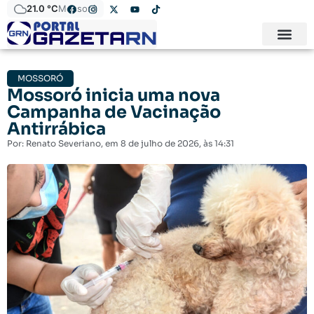
21.0 °C
Mossoró
MOSSORÓ
Mossoró inicia uma nova
Campanha de Vacinação
Antirrábica
Por:
Renato Severiano
, em
8 de julho de 2026
, às
14:31