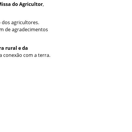
Missa
do
Agricultor
,
o
dos
agricultores.
ém
de
agradecimentos
ra
rural
e
da
a
conexão
com
a
terra.