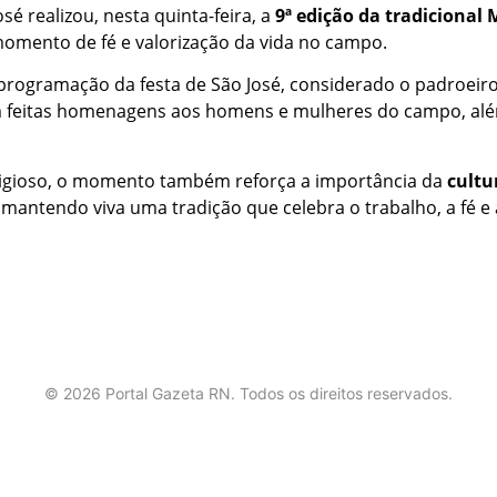
osé
realizou,
nesta
quinta-
feira,
a
9ª
edição
da
tradicional
momento
de
fé
e
valorização
da
vida
no
campo.
programação
da
festa
de
São José
,
considerado
o
padroeir
m
feitas
homenagens
aos
homens
e
mulheres
do
campo,
al
igioso,
o
momento
também
reforça
a
importância
da
cultu
,
mantendo
viva
uma
tradição
que
celebra
o
trabalho,
a
fé
e
©
2026
Portal Gazeta RN. Todos os direitos reservados.