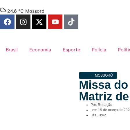
24.6 °C
Mossoró
Brasil
Economia
Esporte
Polícia
Políti
MOSSORÓ
Missa do 
Matriz d
Por:
Redação
, em
19 de março de 202
, às
13:42