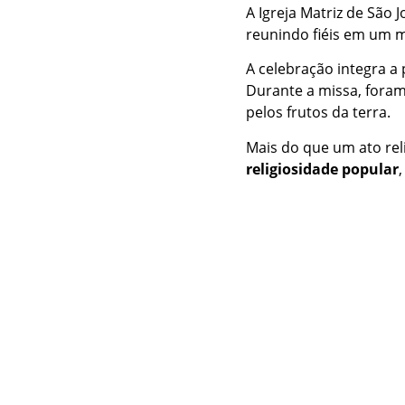
A
Igreja Matriz de São J
reunindo
fiéis
em
um
A
celebração
integra
a
Durante
a
missa,
fora
pelos
frutos
da
terra.
Mais
do
que
um
ato
rel
religiosidade
popular