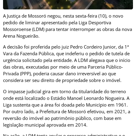
A Justiça de Mossoró negou, nesta sexta-feira (10), o novo
pedido de liminar apresentado pela Liga Desportiva
Mossoroense (LDM) para tentar interromper as obras da nova
Arena Nogueirão.
A decisão foi proferida pelo juiz Pedro Cordeiro Junior, da 1ª
Vara da Fazenda Pública, que indeferiu o pedido de tutela de
urgência solicitado pela entidade. A LDM alegava que o início
das obras, executadas por meio de uma Parceria Público-
Privada (PPP), poderia causar dano irreversível ao que
considera ser seu direito de propriedade sobre o imóvel.
O impasse judicial gira em torno da titularidade do terreno
onde está localizado o Estádio Manoel Leonardo Nogueira. A
Liga sustenta que a área foi doada pelo Município em 1961.
Por outro lado, a Prefeitura de Mossoró efetivou, em 2021, a
reversão do imóvel ao patrimônio público, com base em
legislação municipal aprovada em 2014.
Na ação, a LDM tenta anular o processo administrativo e o