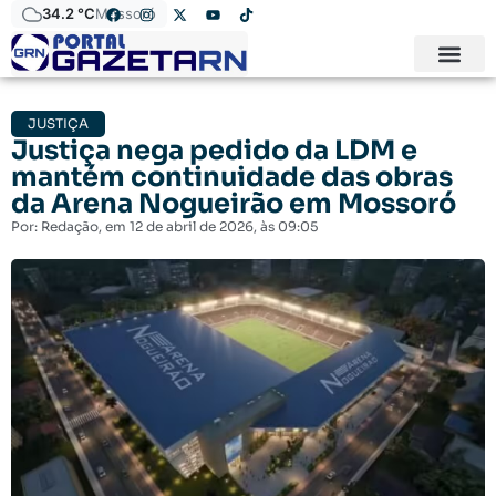
34.2 °C
Mossoró
JUSTIÇA
Justiça nega pedido da LDM e
mantém continuidade das obras
da Arena Nogueirão em Mossoró
Por:
Redação
, em
12 de abril de 2026
, às
09:05