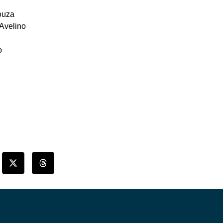
ouza
Avelino
o