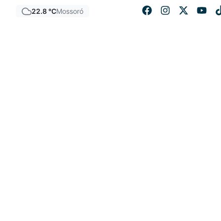
22.8 °C
Mossoró