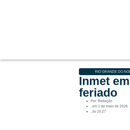
RIO GRANDE DO NO
Inmet emi
feriado
Por:
Redação
, em
1 de maio de 2026
, às
10:27