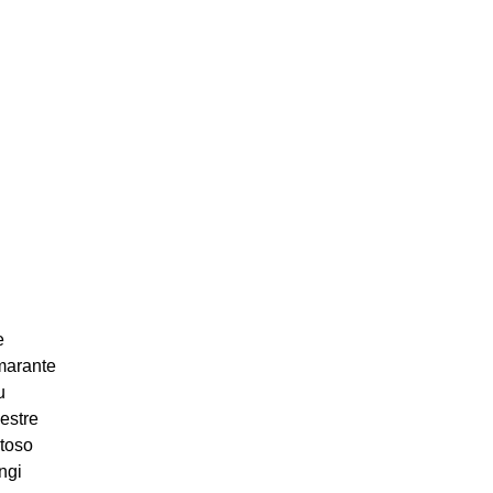
e
marante
u
estre
toso
ngi