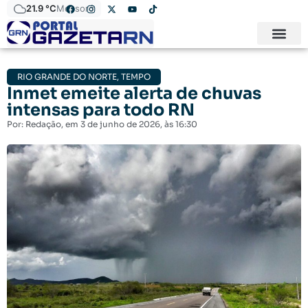
21.9 °C
Mossoró
RIO GRANDE DO NORTE
,
TEMPO
Inmet emeite alerta de chuvas
intensas para todo RN
Por:
Redação
, em
3 de junho de 2026
, às
16:30