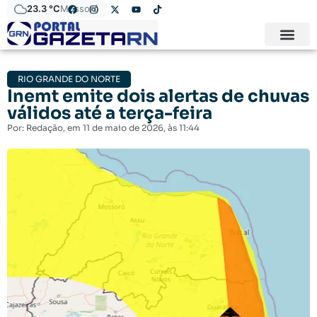
23.3 °C
Mossoró
RIO GRANDE DO NORTE
Inemt emite dois alertas de chuvas
válidos até a terça-feira
Por:
Redação
, em
11 de maio de 2026
, às
11:44