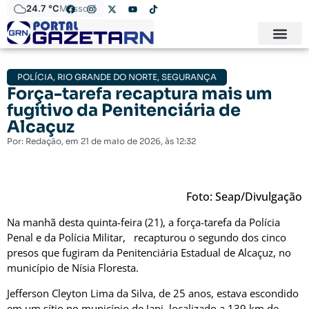
24.7 °C
Mossoró
POLÍCIA
,
RIO GRANDE DO NORTE
,
SEGURANÇA
Força-tarefa recaptura mais um
fugitivo da Penitenciária de
Alcaçuz
Por:
Redação
, em
21 de maio de 2026
, às
12:32
Foto: Seap/Divulgação
Na manhã desta quinta-feira (21), a força-tarefa da Polícia
Penal e da Polícia Militar, recapturou o segundo dos cinco
presos que fugiram da Penitenciária Estadual de Alcaçuz, no
município de Nísia Floresta.
Jefferson Cleyton Lima da Silva, de 25 anos, estava escondido
em um sítio no município de Japi, localizado a 139 km de