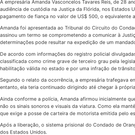
A empresária Amanda Vasconcelos Tavares Reis, de 28 anos,
audiência de custódia na Justiça da Flórida, nos Estados U
pagamento de fiança no valor de US$ 500, o equivalente a 
Amanda foi apresentada ao Tribunal do Circuito do Condad
assinou um termo se comprometendo a comunicar à Justiç
determinações pode resultar na expedição de um mandado
De acordo com informações do registro policial divulgadas
classificada como crime grave de terceiro grau pela legis
habilitação válida no estado e por uma infração de trânsit
Segundo o relato da ocorrência, a empresária trafegava en
entanto, ela teria continuado dirigindo até chegar à própr
Ainda conforme a polícia, Amanda afirmou inicialmente q
não os sinais sonoros e visuais da viatura. Como ela mantém
que exige a posse de carteira de motorista emitida pel
Após a liberação, o sistema prisional do Condado de Oran
dos Estados Unidos.