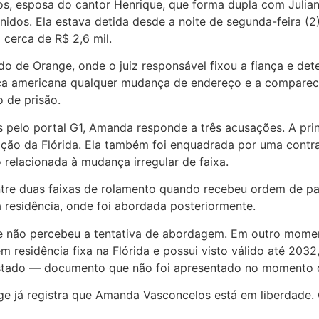
 esposa do cantor Henrique, que forma dupla com Juliano, 
nidos. Ela estava detida desde a noite de segunda-feira (2
cerca de R$ 2,6 mil.
o de Orange, onde o juiz responsável fixou a fiança e de
a americana qualquer mudança de endereço e a comparece
 de prisão.
 pelo portal G1, Amanda responde a três acusações. A princ
lação da Flórida. Ela também foi enquadrada por uma contr
o relacionada à mudança irregular de faixa.
tre duas faixas de rolamento quando recebeu ordem de para
ia residência, onde foi abordada posteriormente.
ue não percebeu a tentativa de abordagem. Em outro momen
 residência fixa na Flórida e possui visto válido até 2032,
o estado — documento que não foi apresentado no momento
ge já registra que Amanda Vasconcelos está em liberdade. 