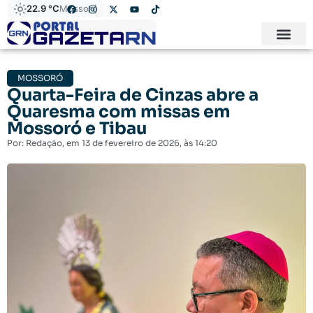
22.9 °C
Mossoró
MOSSORÓ
Quarta-Feira de Cinzas abre a
Quaresma com missas em
Mossoró e Tibau
Por:
Redação
, em
13 de fevereiro de 2026
, às
14:20