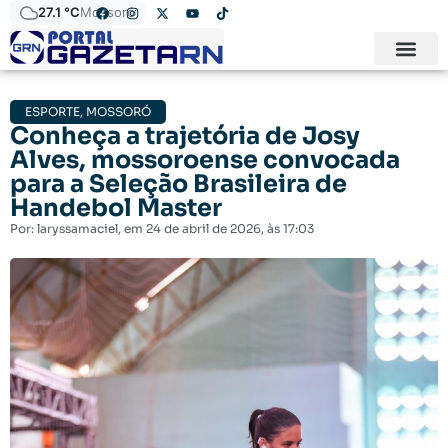
27.1 °C
Mossoró
ESPORTE
,
MOSSORÓ
Conheça a trajetória de Josy
Alves, mossoroense convocada
para a Seleção Brasileira de
Handebol Master
Por:
laryssamaciel
, em
24 de abril de 2026
, às
17:03