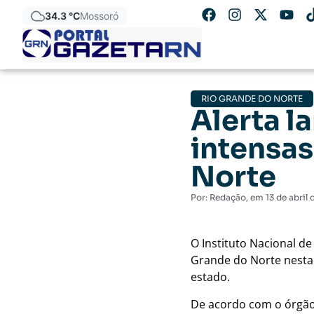
34.3 °C
Mossoró
RIO GRANDE DO NORTE
Alerta l
intensas
Norte
Por:
Redação
, em
13 de abril
O
Instituto Nacional d
Grande do Norte
nesta 
estado.
De acordo com o órgão,