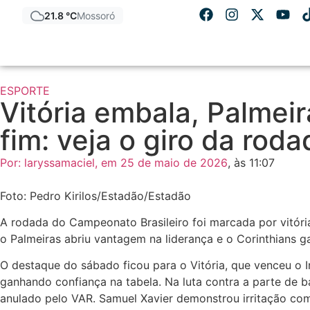
21.8 °C
Mossoró
ESPORTE
Vitória embala, Palmeir
fim: veja o giro da roda
Por:
laryssamaciel
, em
25 de maio de 2026
, às
11:07
Foto: Pedro Kirilos/Estadão/Estadão
A rodada do Campeonato Brasileiro foi marcada por vitóri
o Palmeiras abriu vantagem na liderança e o Corinthians g
O destaque do sábado ficou para o Vitória, que venceu o
ganhando confiança na tabela. Na luta contra a parte de ba
anulado pelo VAR. Samuel Xavier demonstrou irritação com