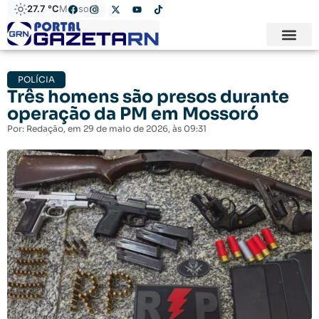
27.7 °C
Mossoró
POLÍCIA
Três homens são presos durante
operação da PM em Mossoró
Por:
Redação
, em
29 de maio de 2026
, às
09:31