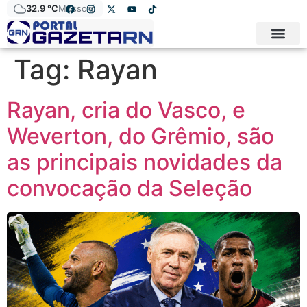
32.9 °C
Mossoró
Tag:
Rayan
Rayan, cria do Vasco, e
Weverton, do Grêmio, são
as principais novidades da
convocação da Seleção