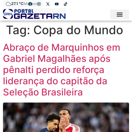
27.1 °C
Mossoró
Tag:
Copa do Mundo
Abraço de Marquinhos em
Gabriel Magalhães após
pênalti perdido reforça
liderança do capitão da
Seleção Brasileira