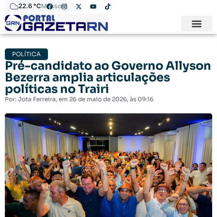
22.6 °C
Mossoró
POLÍTICA
Pré-candidato ao Governo Allyson
Bezerra amplia articulações
políticas no Trairi
Por:
Jota Ferreira
, em
26 de maio de 2026
, às
09:16