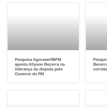
Pesquisa Agorasei/96FM
Pesqui
aponta Allyson Bezerra na
Bezerra
liderança da disputa pelo
corrid
Governo do RN