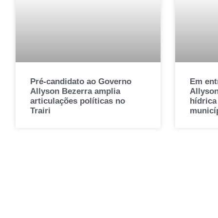
Pré-candidato ao Governo
Em entr
Allyson Bezerra amplia
Allyson
articulações políticas no
hídric
Trairi
municí