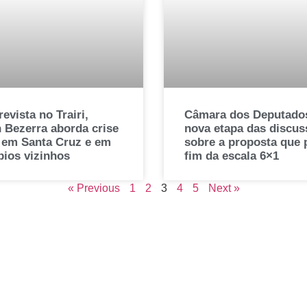
evista no Trairi,
Câmara dos Deputados
 Bezerra aborda crise
nova etapa das discus
a em Santa Cruz e em
sobre a proposta que 
pios vizinhos
fim da escala 6×1
« Previous
1
2
3
4
5
Next »