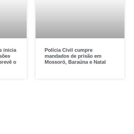
 inicia
Polícia Civil cumpre
sões
mandados de prisão em
prevê o
Mossoró, Baraúna e Natal