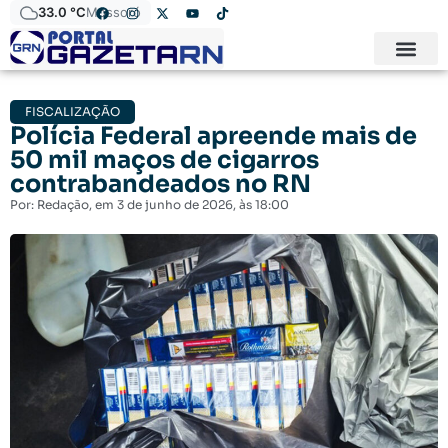
33.0 °C
Mossoró
FISCALIZAÇÃO
Polícia Federal apreende mais de
50 mil maços de cigarros
contrabandeados no RN
Por:
Redação
, em
3 de junho de 2026
, às
18:00