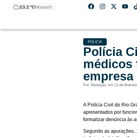
23.2 °C
Mossoró
POLÍCIA
Polícia C
médicos 
empresa
Por:
Redação
, em
13 de feverei
A Polícia Civil do Rio G
apresentados por funcion
formalizar denúncia às au
Segundo as apurações, 1