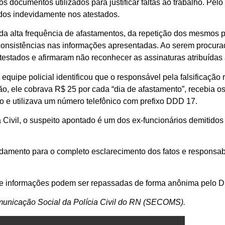
nos documentos utilizados para justificar faltas ao trabalho. Pe
dos indevidamente nos atestados.
 da alta frequência de afastamentos, da repetição dos mesmos p
onsistências nas informações apresentadas. Ao serem procura
testados e afirmaram não reconhecer as assinaturas atribuídas 
a equipe policial identificou que o responsável pela falsificaçã
o, ele cobrava R$ 25 por cada “dia de afastamento”, recebia os
ro e utilizava um número telefônico com prefixo DDD 17.
 Civil, o suspeito apontado é um dos ex-funcionários demitidos
damento para o completo esclarecimento dos fatos e responsabi
 que informações podem ser repassadas de forma anônima pelo 
municação Social da Polícia Civil do RN (SECOMS).