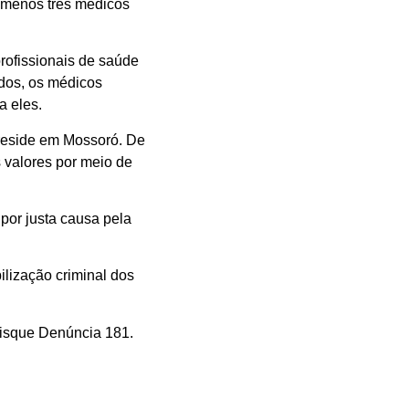
lo menos três médicos
rofissionais de saúde
dos, os médicos
a eles.
o reside em Mossoró. De
 valores por meio de
 por justa causa pela
lização criminal dos
Disque Denúncia 181.