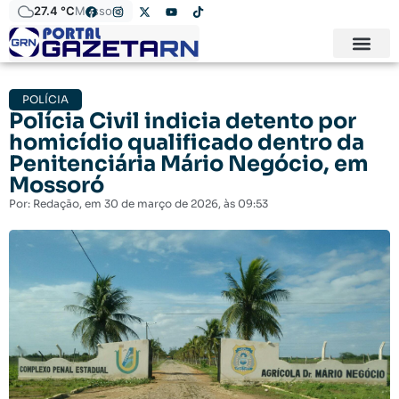
27.4 °C
Mossoró
POLÍCIA
Polícia Civil indicia detento por
homicídio qualificado dentro da
Penitenciária Mário Negócio, em
Mossoró
Por:
Redação
, em
30 de março de 2026
, às
09:53