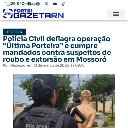
26.8 °C
Mossoró
POLÍCIA
Polícia Civil deflagra operação
“Última Porteira” e cumpre
mandados contra suspeitos de
roubo e extorsão em Mossoró
Por:
Redação
, em
13 de março de 2026
, às
09:18