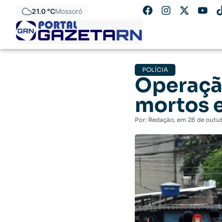
21.0 °C
Mossoró
POLÍCIA
Operação
mortos e
Por:
Redação
, em
28 de outu