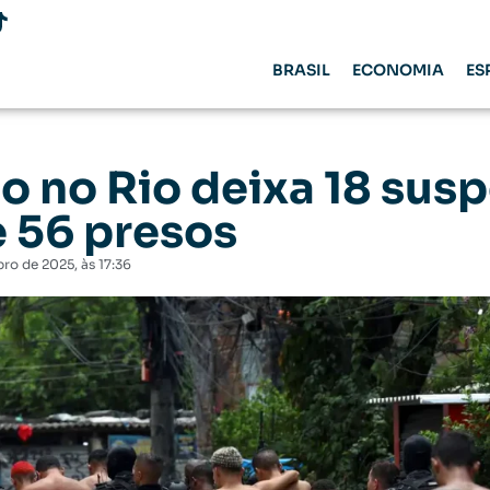
BRASIL
ECONOMIA
ES
 no Rio deixa 18 susp
 56 presos
bro de 2025
, às
17:36