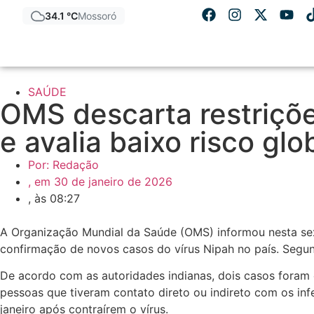
34.1 °C
Mossoró
SAÚDE
OMS descarta restriçõe
e avalia baixo risco glo
Por:
Redação
, em
30 de janeiro de 2026
, às
08:27
A Organização Mundial da Saúde (OMS) informou nesta sex
confirmação de novos casos do vírus Nipah no país. Segun
De acordo com as autoridades indianas, dois casos foram 
pessoas que tiveram contato direto ou indireto com os inf
janeiro após contraírem o vírus.