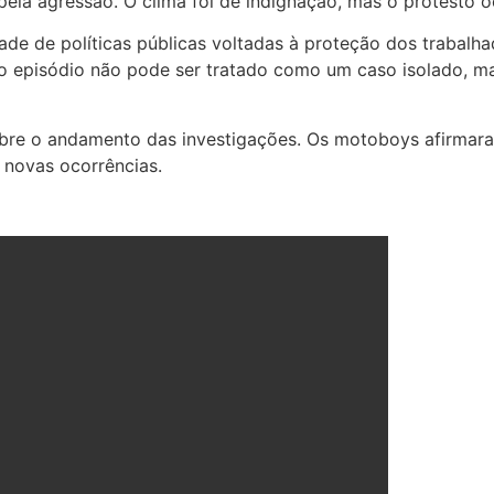
pela agressão. O clima foi de indignação, mas o protesto 
de de políticas públicas voltadas à proteção dos trabalh
, o episódio não pode ser tratado como um caso isolado, 
obre o andamento das investigações. Os motoboys afirmar
 novas ocorrências.