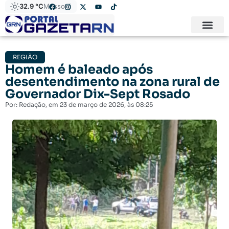
32.9 °C
Mossoró
REGIÃO
Homem é baleado após
desentendimento na zona rural de
Governador Dix-Sept Rosado
Por:
Redação
, em
23 de março de 2026
, às
08:25