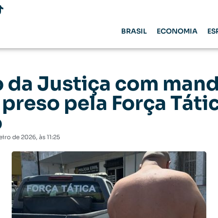
BRASIL
ECONOMIA
ES
o da Justiça com man
 preso pela Força Táti
ó
eiro de 2026
, às
11:25