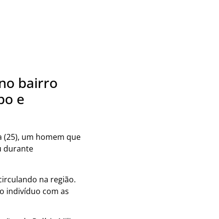
no bairro
bo e
ira (25), um homem que
u durante
circulando na região.
 o indivíduo com as