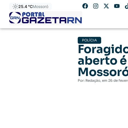
25.4 °C
Mossoró
POLÍCIA
Foragid
aberto é
Mossor
Por:
Redação
, em
26 de fever