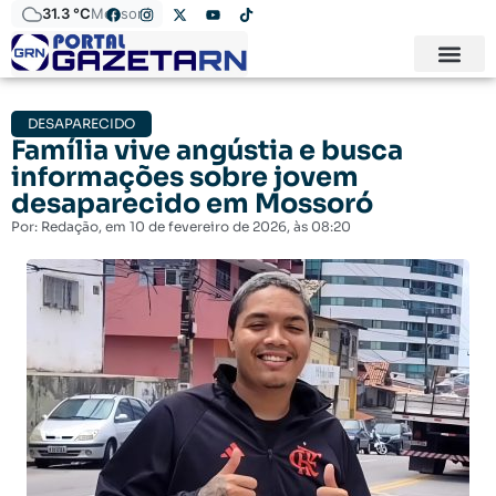
31.3 °C
Mossoró
DESAPARECIDO
Família vive angústia e busca
informações sobre jovem
desaparecido em Mossoró
Por:
Redação
, em
10 de fevereiro de 2026
, às
08:20