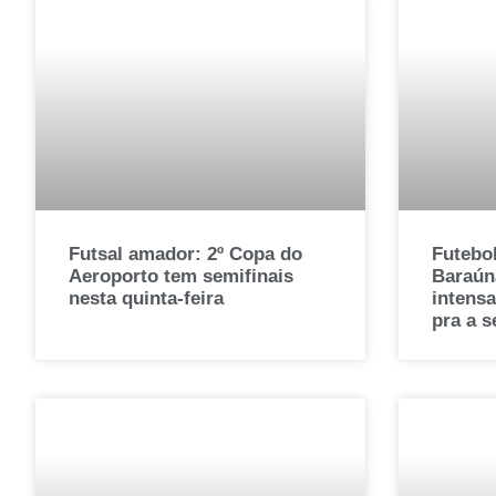
Futsal amador: 2º Copa do
Futebo
Aeroporto tem semifinais
Baraúna
nesta quinta-feira
intens
pra a 