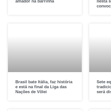
amador na barrinha
nesta s
convoc
Brasil bate Itália, faz história
Sete e
e está na final da Liga das
tradici
Nações de Vôlei
será di