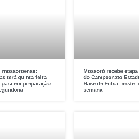
l mossoroense:
Mossoró recebe etapa 
s terá quinta-feira
do Campeonato Estadu
a para em preparação
Base de Futsal neste 
segundona
semana