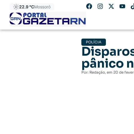
22.9 °C
Mossoró
POLÍCIA
Disparos
pânico 
Por:
Redação
, em
20 de fever