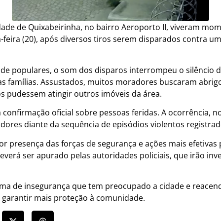
de de Quixabeirinha, no bairro Aeroporto II, viveram mo
feira (20), após diversos tiros serem disparados contra um
 de populares, o som dos disparos interrompeu o silêncio
as famílias. Assustados, muitos moradores buscaram abrigo
os pudessem atingir outros imóveis da área.
confirmação oficial sobre pessoas feridas. A ocorrência, n
res diante da sequência de episódios violentos registrad
r presença das forças de segurança e ações mais efetivas
everá ser apurado pelas autoridades policiais, que irão inve
lima de insegurança que tem preocupado a cidade e reacen
 garantir mais proteção à comunidade.