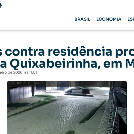
BRASIL
ECONOMIA
ES
 contra residência p
na Quixabeirinha, em 
eiro de 2026
, às
11:01