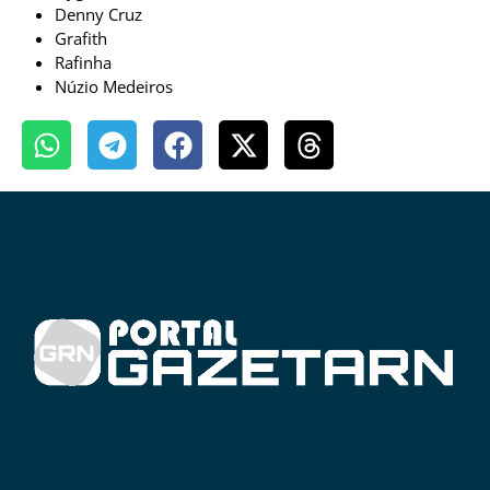
Denny Cruz
Grafith
Rafinha
Núzio Medeiros