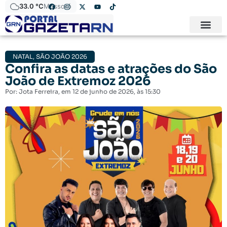
33.0 °C
Mossoró
NATAL
,
SÃO JOÃO 2026
Confira as datas e atrações do São
João de Extremoz 2026
Por:
Jota Ferreira
, em
12 de junho de 2026
, às
15:30