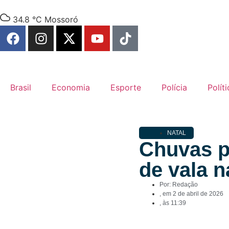
34.8 °C
Mossoró
Brasil
Economia
Esporte
Polícia
Políti
NATAL
Chuvas p
de vala n
Por:
Redação
, em
2 de abril de 2026
, às
11:39