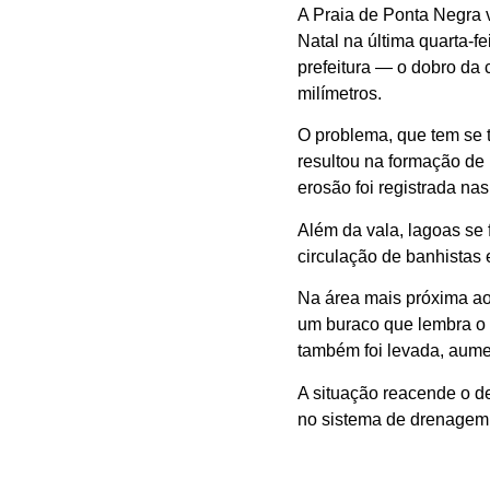
A
Praia de Ponta Negra
v
Natal
na última quarta-f
prefeitura — o dobro da
milímetros.
O problema, que tem se 
resultou na formação de
erosão foi registrada n
Além da vala, lagoas se 
circulação de banhistas 
Na área mais próxima ao
um buraco que lembra o 
também foi levada, aum
A situação reacende o de
no sistema de drenagem 