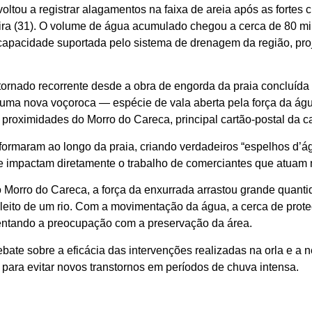
oltou a registrar alagamentos na faixa de areia após as fortes
eira (31). O volume de água acumulado chegou a cerca de 80 mi
 capacidade suportada pelo sistema de drenagem da região, pro
tornado recorrente desde a obra de engorda da praia concluída
 uma nova voçoroca — espécie de vala aberta pela força da águ
as proximidades do
Morro do Careca
, principal cartão-postal da c
formaram ao longo da praia, criando verdadeiros “espelhos d’ág
e impactam diretamente o trabalho de comerciantes que atuam n
 Morro do Careca, a força da enxurrada arrastou grande quanti
leito de um rio. Com a movimentação da água, a cerca de prote
entando a preocupação com a preservação da área.
bate sobre a eficácia das intervenções realizadas na orla e a
para evitar novos transtornos em períodos de chuva intensa.